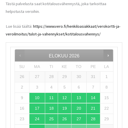
Tästä palvelusta saat kotitalousvähennystä, joka tarkoittaa
helpotusta veroihin.
Lue lisää täältä:
https://www.vero.fi/henkiloasiakkaat/verokortti-ja-
veroilmoitus/tulot-ja-vahennykset/kotitalousvahennys/
ELOKUU
2026
SU
MA
TI
KE
TO
PE
LA
26
27
28
29
30
31
1
2
3
4
5
6
7
8
9
10
11
12
13
14
15
16
17
18
19
20
21
22
23
24
25
26
27
28
29