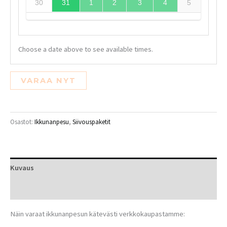
30
31
1
2
3
4
5
Choose a date above to see available times.
VARAA NYT
Osastot:
Ikkunanpesu
,
Siivouspaketit
Kuvaus
Arviot (0)
Näin varaat ikkunanpesun kätevästi verkkokaupastamme: