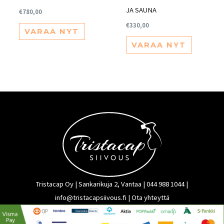
JA SAUNA
€
780,00
€
330,00
VARAA NYT
VARAA NYT
Tristacap Oy | Sankarikuja 2, Vantaa |
044 988 1044
|
info@tristacapsiivous.fi
|
Ota yhteyttä