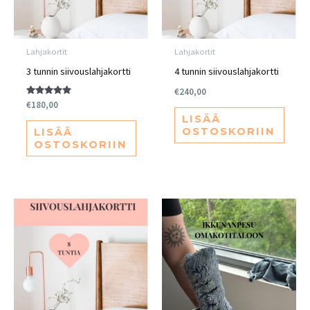
Lahjakortit
Lahjakortit
3 tunnin siivouslahjakortti
4 tunnin siivouslahjakortti
€
240,00
Arvostelu
€
180,00
tuotteesta:
LISÄÄ
5.00
/ 5
OSTOSKORIIN
LISÄÄ
OSTOSKORIIN