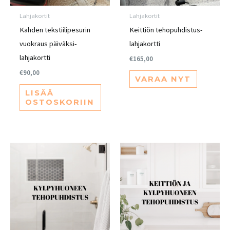
Lahjakortit
Lahjakortit
Kahden tekstiilipesurin
Keittiön tehopuhdistus-
vuokraus päiväksi-
lahjakortti
lahjakortti
€
165,00
€
90,00
VARAA NYT
LISÄÄ
OSTOSKORIIN