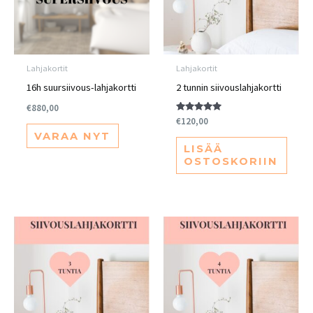
Lahjakortit
Lahjakortit
16h suursiivous-lahjakortti
2 tunnin siivouslahjakortti
€
880,00
Arvostelu
€
120,00
tuotteesta:
VARAA NYT
5.00
/ 5
LISÄÄ
OSTOSKORIIN