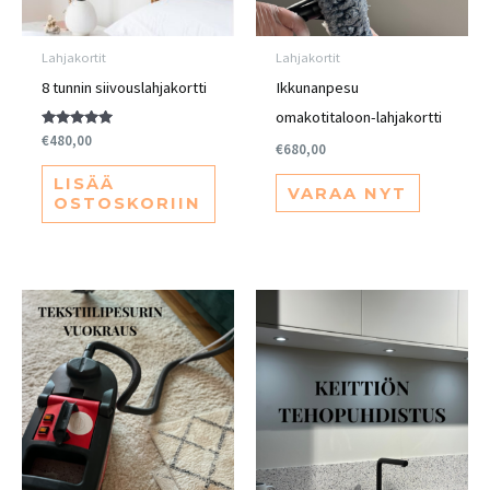
Lahjakortit
Lahjakortit
8 tunnin siivouslahjakortti
Ikkunanpesu
omakotitaloon-lahjakortti
Arvostelu
€
480,00
€
680,00
tuotteesta:
5.00
/ 5
LISÄÄ
VARAA NYT
OSTOSKORIIN