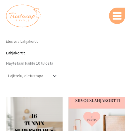
Siirry
sisältöön
Etusivu
/ Lahjakortit
Lahjakortit
Näytetään kaikki 10 tulosta