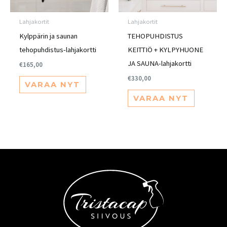
Lahjakortit
Lahjakortit
Kylppärin ja saunan
TEHOPUHDISTUS
tehopuhdistus-lahjakortti
KEITTIÖ + KYLPYHUONE
JA SAUNA-lahjakortti
€
165,00
€
330,00
VARAA NYT
VARAA NYT