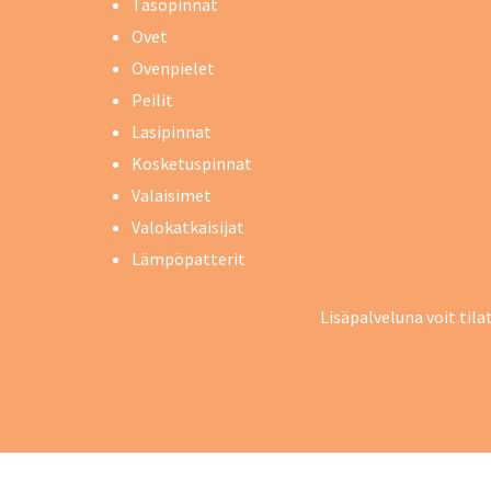
Tasopinnat
Ovet
Ovenpielet
Peilit
Lasipinnat
Kosketuspinnat
Valaisimet
Valokatkaisijat
Lämpöpatterit
Lisäpalveluna voit til