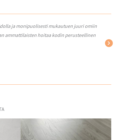
taidolla ja monipuolisesti mukautuen juuri omiin
"Tilattiin muuttosi
taan ammattilaisten hoitaa kodin perusteellinen
TA