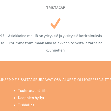
TRISTACAP
93.
Asiakkaina meillä on yrityksiä ja yksityisiä kotitalouksia.
ssä
Pyrimme toimimaan aina asiakkaan toiveita ja tarpeita
kuunnellen.
EMME SISÄLTÄÄ SEURAAVAT OSA-ALUEET, OLI KYSEESSÄ SITTEN
Tuuletusventtiilit
Kaappien hyllyt
Tiskiallas