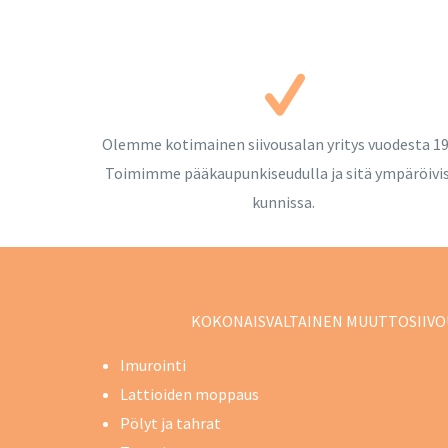
Olemme kotimainen siivousalan yritys vuodesta 19
Toimimme pääkaupunkiseudulla ja sitä ympäröivi
kunnissa.
KOKONAISVALTAINEN MUUTTOSIIVOUKS
Imurointi
Lattioiden moppaus
Pölyt ja tahrat