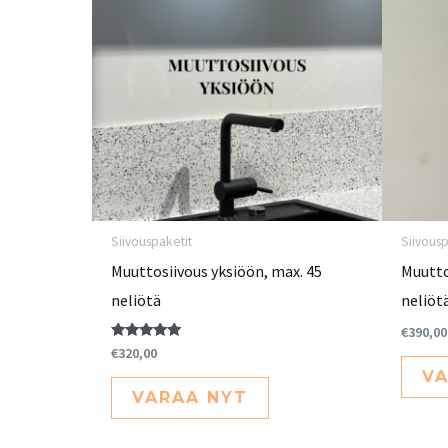
Siivouspaketit
Siivousp
Muuttosiivous yksiöön, max. 45
Muutto
neliötä
neliöt
€
390,00
Arvostelu
€
320,00
tuotteesta:
VA
5.00
/ 5
VARAA NYT