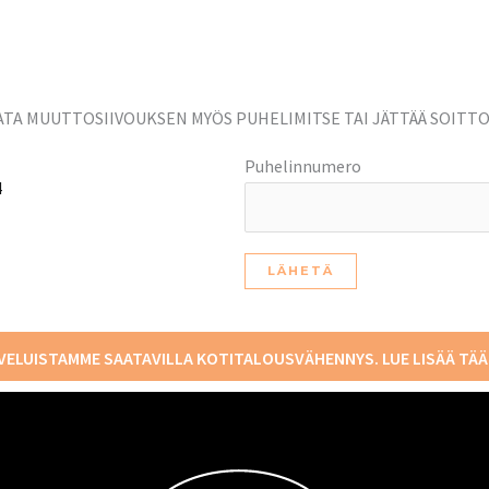
ATA MUUTTOSIIVOUKSEN MYÖS PUHELIMITSE TAI JÄTTÄÄ SOIT
Puhelinnumero
4
VELUISTAMME SAATAVILLA KOTITALOUSVÄHENNYS. LUE LISÄÄ
TÄÄ