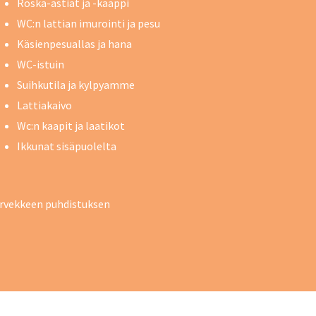
Roska-astiat ja -kaappi
WC:n lattian imurointi ja pesu
Käsienpesuallas ja hana
WC-istuin
Suihkutila ja kylpyamme
Lattiakaivo
Wc:n kaapit ja laatikot
Ikkunat sisäpuolelta
parvekkeen puhdistuksen