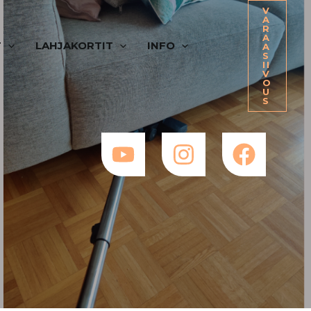
V
A
R
A
T
LAHJAKORTIT
INFO
A
S
II
V
O
U
S