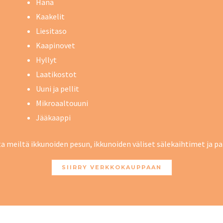
Hana
Kaakelit
Liesitaso
Kaapinovet
Hyllyt
Laatikostot
Uuni ja pellit
Mikroaaltouuni
Jääkaappi
ata meiltä ikkunoiden pesun, ikkunoiden väliset sälekaihtimet ja 
SIIRRY VERKKOKAUPPAAN