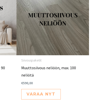
Siivouspaketit
 90
Muuttosiivous neliöön, max. 100
neliötä
€
590,00
VARAA NYT