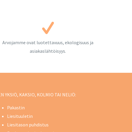
Arvojamme ovat luotettavuus, ekologisuus ja
asiakaslähtöisyys.
 YKSIÖ, KAKSIO, KOLMIO TAI NELIÖ:
Pakastin
Liesituuletin
Liesitason puhdistus