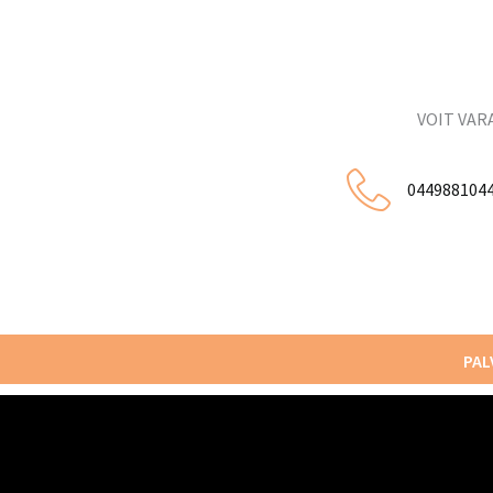
VOIT VAR
044988104
PAL