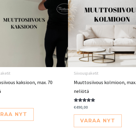
aketit
Siivouspaketit
siivous kaksioon, max. 70
Muuttosiivous kolmioon, max.
ä
neliötä
Arvostelu
€
490,00
tuotteesta:
RAA NYT
5.00
/ 5
VARAA NYT