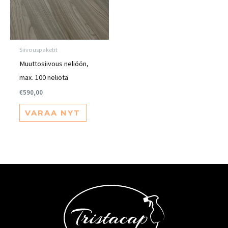
Siivouspaketit
Muuttosiivous neliöön,
max. 100 neliötä
€
590,00
VARAA NYT